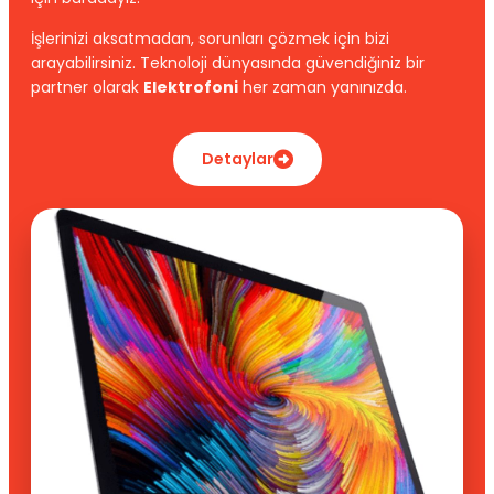
İşlerinizi aksatmadan, sorunları çözmek için bizi
arayabilirsiniz. Teknoloji dünyasında güvendiğiniz bir
partner olarak
Elektrofoni
her zaman yanınızda.
Detaylar