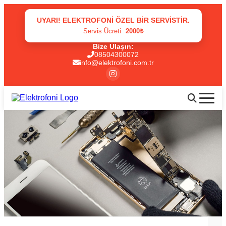
UYARI! ELEKTROFONI ÖZEL BIR SERVISTIR.
Servis Ücreti
2000₺
Bize Ulaşın:
08504300072
info@elektrofoni.com.tr