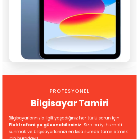
PROFESYONEL
Bilgisayar Tamiri
Bilgisayarlarınızla ilgili yaşadığınız her türlü sorun için
Elektrofoni'ye güvenebilirsiniz.
Size en iyi hizmeti
sunmak ve bilgisayarlarınızı en kısa sürede tamir etmek
için buradayız.